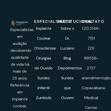
ESPECIALIDADES
INSTITUCIONAL
CONTATO
Implante
Sobre o
(21) 2146-
Especialistas
em
Coclear
Dr.
7151
audição
Otosclerose
Luciano
(21)
devolvendo
qualidade
Cirurgias
Blog
99556-
de vida há
do Ouvido
Depoimentos
2727
mais de
Surdez
Surdos
atendimento@cl
25 anos.
Referência
Infantil
que
Copacabana
em
Zumbido
Ouvem
Medical
implante
coclear,
Center