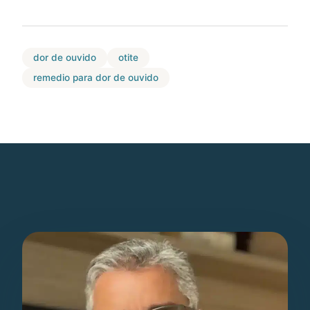
dor de ouvido
otite
remedio para dor de ouvido