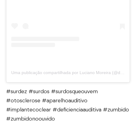
Uma publicação compartilhada por Luciano Moreira (@drlucianootorrino)
#surdez #surdos #surdosqueouvem
#otosclerose #aparelhoauditivo
#implantecoclear #deficienciaauditiva #zumbido
#zumbidonoouvido