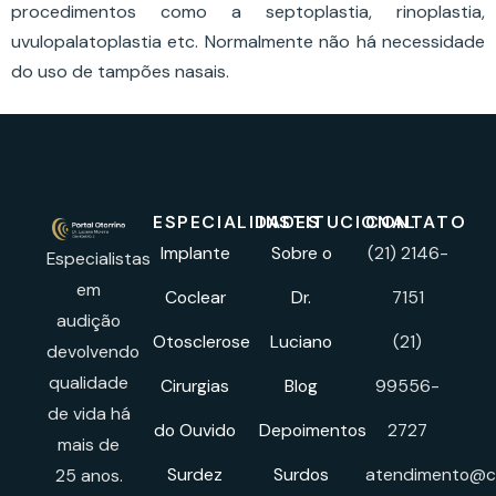
procedimentos como a septoplastia, rinoplastia,
uvulopalatoplastia etc. Normalmente não há necessidade
do uso de tampões nasais.
ESPECIALIDADES
INSTITUCIONAL
CONTATO
Implante
Sobre o
(21) 2146-
Especialistas
em
Coclear
Dr.
7151
audição
Otosclerose
Luciano
(21)
devolvendo
qualidade
Cirurgias
Blog
99556-
de vida há
do Ouvido
Depoimentos
2727
mais de
Surdez
Surdos
atendimento@cl
25 anos.