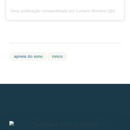
Uma publicação compartilhada por Luciano Moreira (@drlucianootorrino)
apneia do sono
ronco