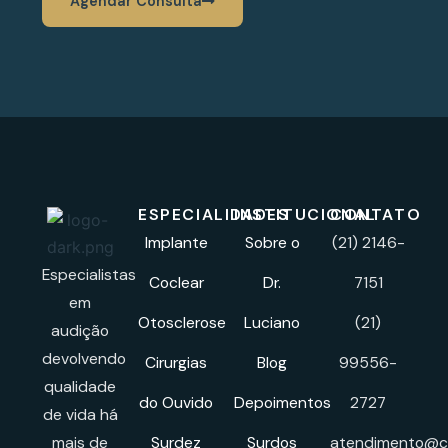
Agendar Consulta
ESPECIALIDADES
INSTITUCIONAL
CONTATO
Implante
Sobre o
(21) 2146-
Especialistas
Coclear
Dr.
7151
em
Otosclerose
Luciano
(21)
audição
devolvendo
Cirurgias
Blog
99556-
qualidade
do Ouvido
Depoimentos
2727
de vida há
mais de
Surdez
Surdos
atendimento@cl