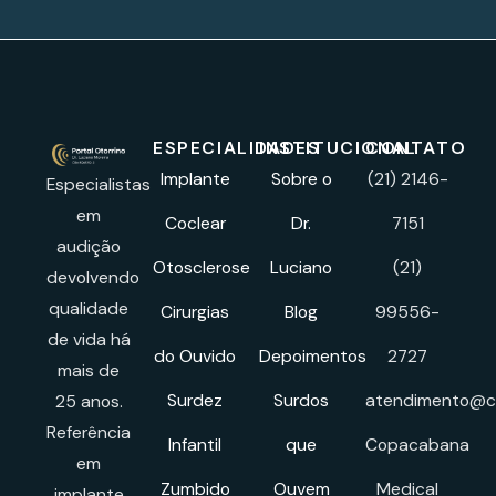
ESPECIALIDADES
INSTITUCIONAL
CONTATO
Implante
Sobre o
(21) 2146-
Especialistas
em
Coclear
Dr.
7151
audição
Otosclerose
Luciano
(21)
devolvendo
qualidade
Cirurgias
Blog
99556-
de vida há
do Ouvido
Depoimentos
2727
mais de
Surdez
Surdos
atendimento@cl
25 anos.
Referência
Infantil
que
Copacabana
em
Zumbido
Ouvem
Medical
implante