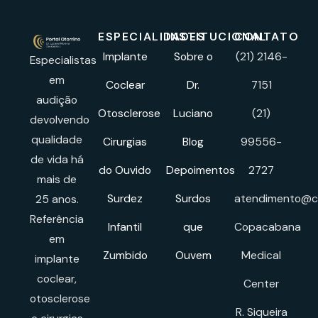
ESPECIALIDADES
INSTITUCIONAL
CONTATO
Implante
Sobre o
(21) 2146-
Especialistas
em
Coclear
Dr.
7151
audição
Otosclerose
Luciano
(21)
devolvendo
qualidade
Cirurgias
Blog
99556-
de vida há
do Ouvido
Depoimentos
2727
mais de
Surdez
Surdos
atendimento@cl
25 anos.
Referência
Infantil
que
Copacabana
em
Zumbido
Ouvem
Medical
implante
coclear,
Center
otosclerose
R. Siqueira