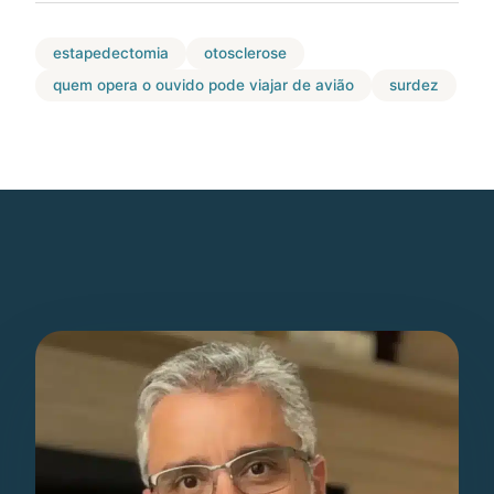
estapedectomia
otosclerose
quem opera o ouvido pode viajar de avião
surdez