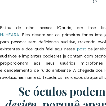
Estou de olho nesses
IQbuds
, em fase fin
NUHEARA
. Eles devem ser os primeiros
fones intel
para pessoas sem deficiência auditiva, trazendo ev
existentes e dos quais falei aqui nesse
post
de janeir
auditivos e implantes cocleares já contam com tecn
proporcionam aos seus usuários
microfones
e cancelamento de ruído ambiente
. A chegada dos 
revolucionar, numa só tacada, os mercados de aparelho
Se óculos podem 
design
, porquê apar