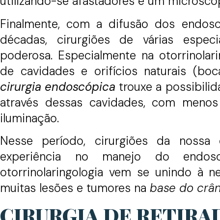
utilizando-se afastadores e um microscóp
Finalmente, com a difusão dos endosc
décadas, cirurgiões de várias espe
poderosa. Especialmente na otorrinolar
de cavidades e orifícios naturais (boca
cirurgia endoscópica
trouxe a possibili
através dessas cavidades, com menos
iluminação.
Nesse período, cirurgiões da nossa 
experiência no manejo do endo
otorrinolaringologia vem se unindo à n
muitas lesões e tumores na
base do crân
CIRURGIA DE RETIRA