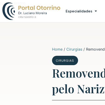
tumor cérebro
Especialidades
Home
/
Cirurgias
/
Removend
CIRURGIAS
Removen
pelo Nariz