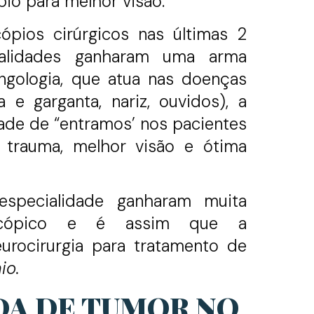
io para melhor visão.
ópios cirúrgicos nas últimas 2
cialidades ganharam uma arma
ingologia, que atua nas doenças
 e garganta, nariz, ouvidos), a
dade de “entramos’
nos pacientes
 trauma, melhor visão e ótima
especialidade ganharam muita
scópico e é assim que a
eurocirurgia para tratamento de
io.
DA DE TUMOR NO