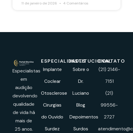
11 de janeiro de 2026
4 Comentários
ESPECIALIDADES
INSTITUCIONAL
CONTATO
Implante
Sobre o
(21) 2146-
Especialistas
em
Coclear
Dr.
7151
audição
Otosclerose
Luciano
(21)
devolvendo
qualidade
Cirurgias
Blog
99556-
de vida há
do Ouvido
Depoimentos
2727
mais de
Surdez
Surdos
atendimento@cl
25 anos.