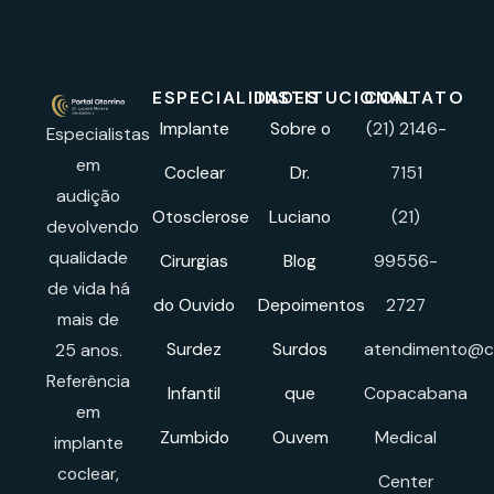
ESPECIALIDADES
INSTITUCIONAL
CONTATO
Implante
Sobre o
(21) 2146-
Especialistas
em
Coclear
Dr.
7151
audição
Otosclerose
Luciano
(21)
devolvendo
qualidade
Cirurgias
Blog
99556-
de vida há
do Ouvido
Depoimentos
2727
mais de
Surdez
Surdos
atendimento@cl
25 anos.
Referência
Infantil
que
Copacabana
em
Zumbido
Ouvem
Medical
implante
coclear,
Center