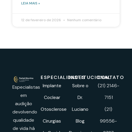
LEIA MAIS »
12 de fevereiro de 2026
Nenhum comentário
ESPECIALIDADES
INSTITUCIONAL
CONTATO
Implante
Sobre o
(21) 2146-
Especialistas
em
Coclear
Dr.
7151
audição
Otosclerose
Luciano
(21)
devolvendo
qualidade
Cirurgias
Blog
99556-
de vida há