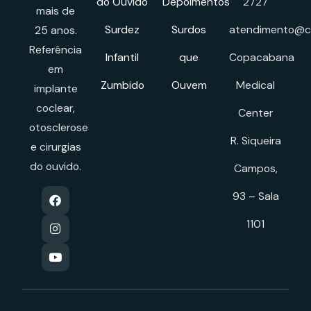
do Ouvido
Depoimentos
2727
mais de
Surdez
Surdos
atendimento@cl
25 anos.
Referência
Infantil
que
Copacabana
em
Zumbido
Ouvem
Medical
implante
coclear,
Center
otosclerose
R. Siqueira
e cirurgias
do ouvido.
Campos,
93 – Sala
1101