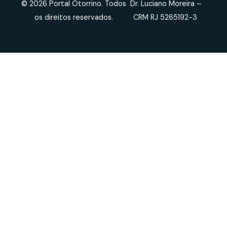
© 2026 Portal Otorrino. Todos
Dr. Luciano Moreira –
os direitos reservados.
CRM RJ 5265192-3