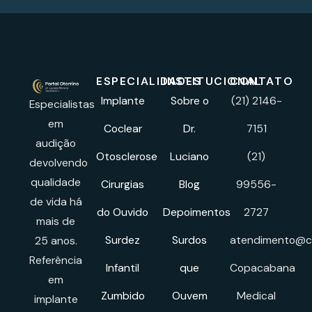
ESPECIALIDADES
INSTITUCIONAL
CONTATO
Implante
Sobre o
(21) 2146-
Especialistas
em
Coclear
Dr.
7151
audição
Otosclerose
Luciano
(21)
devolvendo
qualidade
Cirurgias
Blog
99556-
de vida há
do Ouvido
Depoimentos
2727
mais de
Surdez
Surdos
atendimento@cl
25 anos.
Referência
Infantil
que
Copacabana
em
Zumbido
Ouvem
Medical
implante