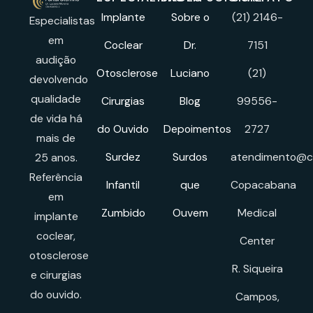
Implante
Sobre o
(21) 2146-
Especialistas
em
Coclear
Dr.
7151
audição
Otosclerose
Luciano
(21)
devolvendo
qualidade
Cirurgias
Blog
99556-
de vida há
do Ouvido
Depoimentos
2727
mais de
Surdez
Surdos
atendimento@cl
25 anos.
Referência
Infantil
que
Copacabana
em
Zumbido
Ouvem
Medical
implante
coclear,
Center
otosclerose
R. Siqueira
e cirurgias
do ouvido.
Campos,