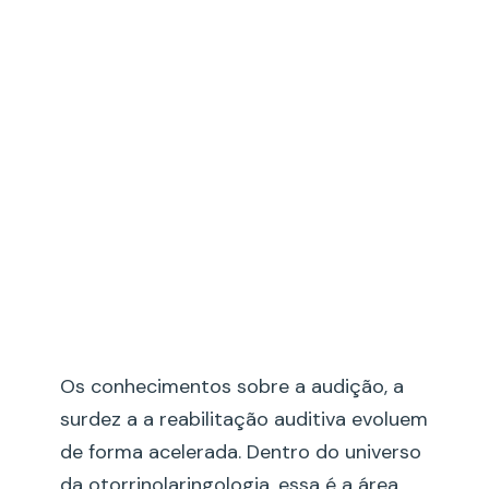
Implante Coclear no Rio
de Janeiro 2026: Dr.
Luciano Moreira +
Equipe SONORA
Os conhecimentos sobre a audição, a
surdez a a reabilitação auditiva evoluem
de forma acelerada. Dentro do universo
da otorrinolaringologia, essa é a área