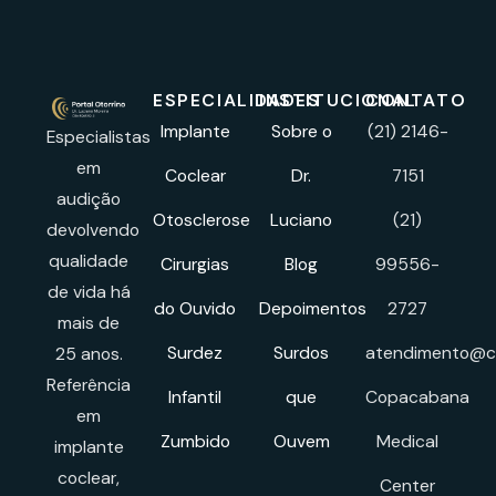
ESPECIALIDADES
INSTITUCIONAL
CONTATO
Implante
Sobre o
(21) 2146-
Especialistas
em
Coclear
Dr.
7151
audição
Otosclerose
Luciano
(21)
devolvendo
qualidade
Cirurgias
Blog
99556-
de vida há
do Ouvido
Depoimentos
2727
mais de
Surdez
Surdos
atendimento@cl
25 anos.
Referência
Infantil
que
Copacabana
em
Zumbido
Ouvem
Medical
implante
coclear,
Center