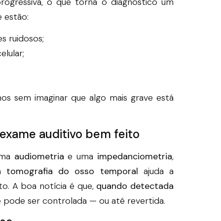
rogressiva, o que torna o diagnóstico um
 estão:
s ruidosos;
lular;
nos sem imaginar que algo mais grave está
 exame auditivo bem feito
 uma
audiometria
e uma
impedanciometria
,
ma
tomografia do osso temporal
ajuda a
to. A boa notícia é que,
quando detectada
e pode ser controlada — ou até revertida.