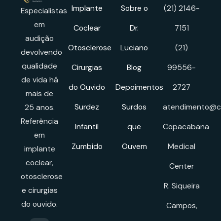
Implante
Sobre o
(21) 2146-
Especialistas
em
Coclear
Dr.
7151
audição
Otosclerose
Luciano
(21)
devolvendo
qualidade
Cirurgias
Blog
99556-
de vida há
do Ouvido
Depoimentos
2727
mais de
Surdez
Surdos
atendimento@cl
25 anos.
Referência
Infantil
que
Copacabana
em
Zumbido
Ouvem
Medical
implante
coclear,
Center
otosclerose
R. Siqueira
e cirurgias
do ouvido.
Campos,