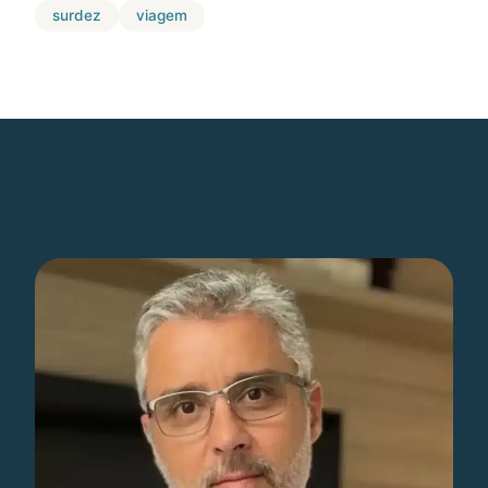
surdez
viagem