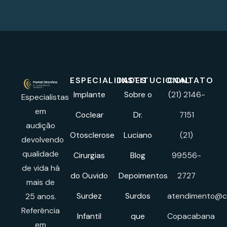
ESPECIALIDADES
INSTITUCIONAL
CONTATO
Implante
Sobre o
(21) 2146-
Especialistas
em
Coclear
Dr.
7151
audição
Otosclerose
Luciano
(21)
devolvendo
qualidade
Cirurgias
Blog
99556-
de vida há
do Ouvido
Depoimentos
2727
mais de
Surdez
Surdos
atendimento@cl
25 anos.
Referência
Infantil
que
Copacabana
em