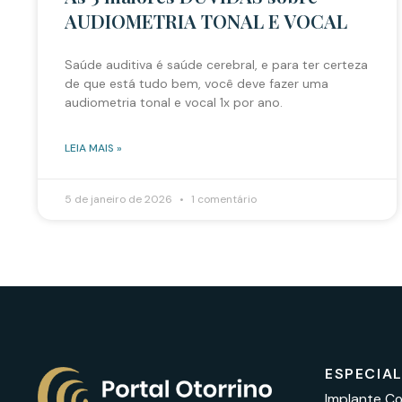
AUDIOMETRIA TONAL E VOCAL
Saúde auditiva é saúde cerebral, e para ter certeza
de que está tudo bem, você deve fazer uma
audiometria tonal e vocal 1x por ano.
LEIA MAIS »
5 de janeiro de 2026
1 comentário
ESPECIA
Implante Co