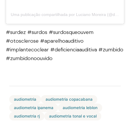
Uma publicação compartilhada por Luciano Moreira (@drlucianootorrino)
#surdez #surdos #surdosqueouvem
#otosclerose #aparelhoauditivo
#implantecoclear #deficienciaauditiva #zumbido
#zumbidonoouvido
audiometria
audiometria copacabana
audiometria ipanema
audiometria leblon
audiometria rj
audiometria tonal e vocal