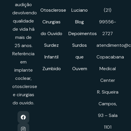
audição
Otosclerose
Luciano
(21)
devolvendo
qualidade
Cirurgias
Blog
99556-
de vida há
do Ouvido
Depoimentos
2727
mais de
Surdez
Surdos
atendimento@cl
25 anos.
Referência
Infantil
que
Copacabana
em
Zumbido
Ouvem
Medical
implante
coclear,
Center
otosclerose
R. Siqueira
e cirurgias
do ouvido.
Campos,
93 – Sala
1101