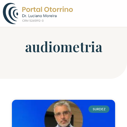
Sobre o Dr. L
audiometria
SURDEZ