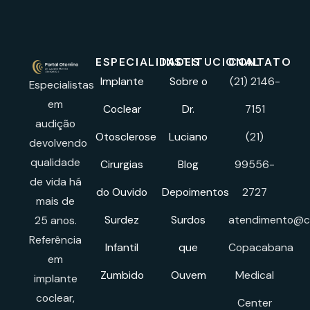
ESPECIALIDADES
INSTITUCIONAL
CONTATO
Implante
Sobre o
(21) 2146-
Especialistas
em
Coclear
Dr.
7151
audição
Otosclerose
Luciano
(21)
devolvendo
qualidade
Cirurgias
Blog
99556-
de vida há
do Ouvido
Depoimentos
2727
mais de
Surdez
Surdos
atendimento@cl
25 anos.
Referência
Infantil
que
Copacabana
em
Zumbido
Ouvem
Medical
implante
coclear,
Center