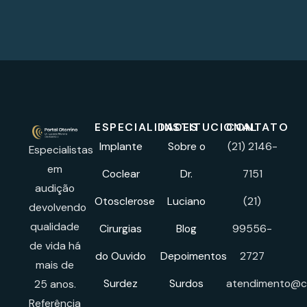
ESPECIALIDADES
INSTITUCIONAL
CONTATO
Implante
Sobre o
(21) 2146-
Especialistas
em
Coclear
Dr.
7151
audição
Otosclerose
Luciano
(21)
devolvendo
qualidade
Cirurgias
Blog
99556-
de vida há
do Ouvido
Depoimentos
2727
mais de
Surdez
Surdos
atendimento@cl
25 anos.
Referência