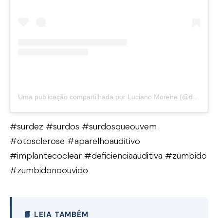
Uma publicação compartilhada por Luciano Moreira (@drlucianootorrino)
#surdez #surdos #surdosqueouvem
#otosclerose #aparelhoauditivo
#implantecoclear #deficienciaauditiva #zumbido
#zumbidonoouvido
📘 LEIA TAMBÉM